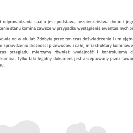
y i odprowadzania spalin jest podstawą bezpieczeństwa domu i je
dzenie stanu komina zawsze w przypadku wystąpienia ewentualnych p
owie od wielu lat. Zdobyte przez ten czas doświadczenie i umiejęt
m sprawdzeniu drożności przewodów i całej infrastruktury kominowe
as przeglądu mierzymy również wydajność i kontrolujemy 
komina. Tylko taki legalny dokument jest akceptowany przez towa
mu.