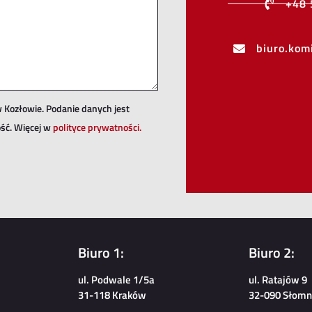
+48 
biuro.ko
 Kozłowie. Podanie danych jest
ść. Więcej w
polityce prywatności.
Biuro 1:
Biuro 2:
ul. Podwale 1/5a
ul. Ratajów 9
31-118 Kraków
32-090 Słomni