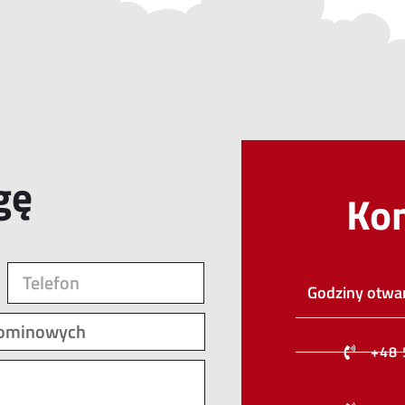
gę
Ko
Godziny otwar
+48 