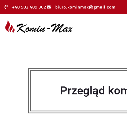
+48 502 489 302
biuro.kominmax@gmail.com
Przegląd kom