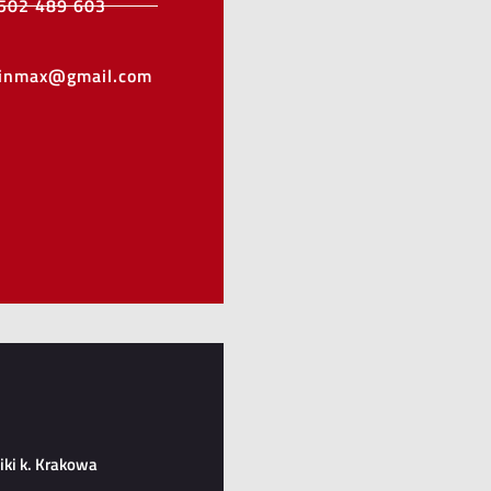
502 489 603
minmax@gmail.com
ki k. Krakowa