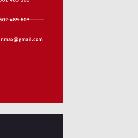
502 489 603
minmax@gmail.com