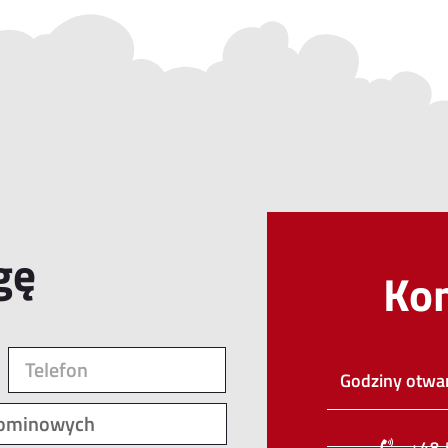
gę
Ko
Godziny otwar
+48 