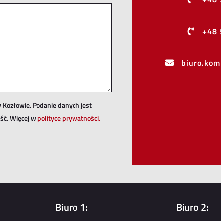
+48 
biuro.ko
 Kozłowie. Podanie danych jest
ść. Więcej w
polityce prywatności.
Biuro 1:
Biuro 2: