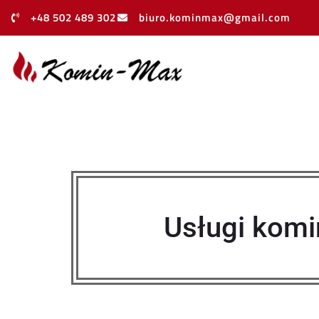
+48 502 489 302
biuro.kominmax@gmail.com
Usługi komin