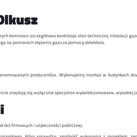
Olkusz
h kominiarz szczegółowo kontroluje stan techniczny instalacji gazo
lega na pomiarach stężenia gazu za pomocą detektora.
renomowanych producentów. Wykonujemy montaż w budynkach dowo
rcie znajdują się wyłącznie specjalnie wyselekcjonowane, wysokiej 
i
 też firmowych i użyteczności publicznej.
iarskiego, który sprawdza: zgodność wykonania z projektem, zg