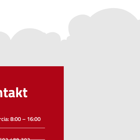
ntakt
cia: 8:00 – 16:00
502 489 302