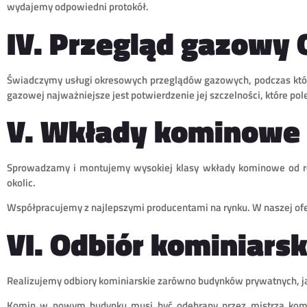
wydajemy odpowiedni protokół.
IV. Przegląd gazowy
Świadczymy usługi okresowych przeglądów gazowych, podczas któryc
gazowej najważniejsze jest potwierdzenie jej szczelności, które po
V. Wkłady kominowe
Sprowadzamy i montujemy wysokiej klasy wkłady kominowe od 
okolic.
Współpracujemy z najlepszymi producentami na rynku. W naszej ofe
VI. Odbiór kominiarsk
Realizujemy odbiory kominiarskie zarówno budynków prywatnych, jak
Komin w nowym budynku musi być odebrany przez mistrza komin