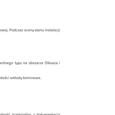
wej. Podczas oceny stanu instalacji
lnego typu na obszarze Olkusza i
jakości wkłady kominowe.
odność materiałów z dokumentacją