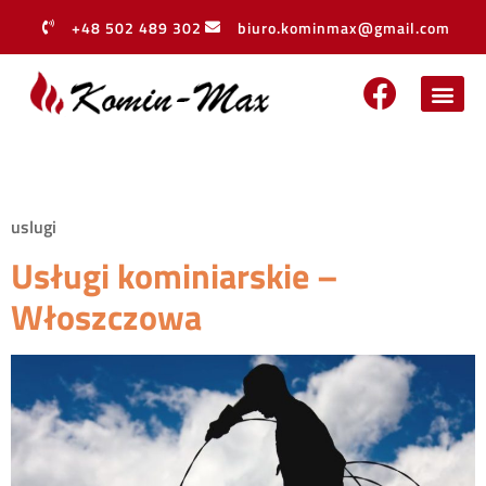
+48 502 489 302
biuro.kominmax@gmail.com
Archiwa:
Usługi
uslugi
Usługi kominiarskie –
Włoszczowa