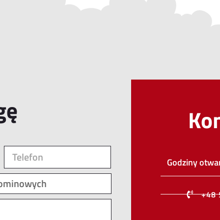
gę
Ko
Godziny otwar
+48 