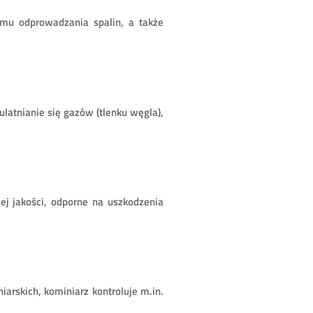
emu odprowadzania spalin, a także
latnianie się gazów (tlenku węgla),
j jakości, odporne na uszkodzenia
arskich, kominiarz kontroluje m.in.