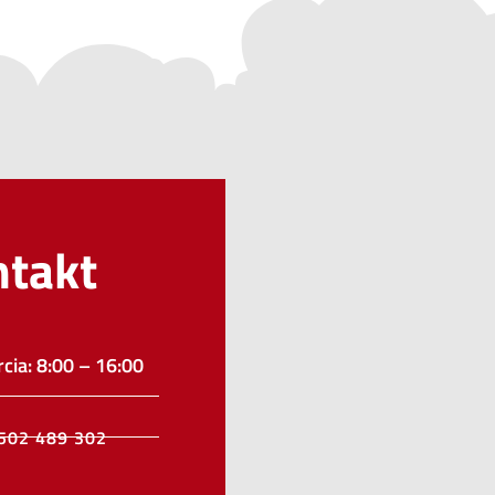
ntakt
cia: 8:00 – 16:00
502 489 302