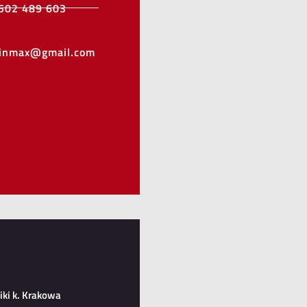
502 489 603
minmax@gmail.com
ki k. Krakowa