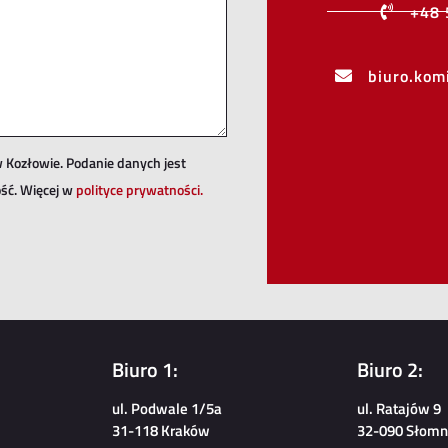
+48 
biuro.ko
 Kozłowie. Podanie danych jest
ść. Więcej w
polityce prywatności.
Biuro 1:
Biuro 2:
ul. Podwale 1/5a
ul. Ratajów 9
31-118 Kraków
32-090 Słomni