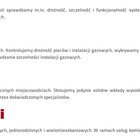
i sprawdzamy m.in. drożność, szczelność i funkcjonalność syst
ch.
. Kontrolujemy drożność pieców i instalacji gazowych, wykrywamy u
zanie szczelności instalacji gazowych.
znych miejscowościach. Stosujemy jedynie solidne wkłady wysokie
zez doświadczonych specjalistów.
i
ych, jednorodzinnych i wielomieszkaniowych. W ramach usług komini