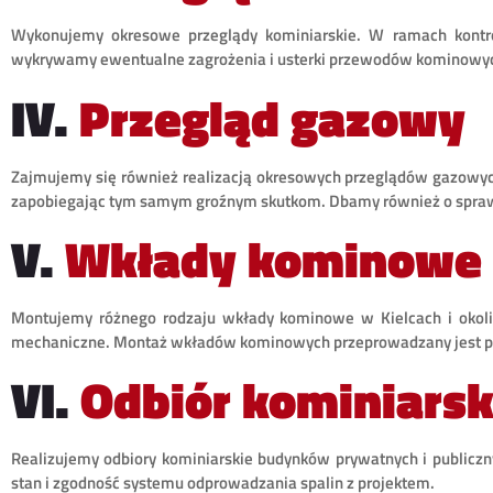
Wykonujemy okresowe przeglądy kominiarskie. W ramach kontrol
wykrywamy ewentualne zagrożenia i usterki przewodów kominowy
IV.
Przegląd gazowy
Zajmujemy się również realizacją okresowych przeglądów gazowych
zapobiegając tym samym groźnym skutkom. Dbamy również o sprawd
V.
Wkłady kominowe
Montujemy różnego rodzaju wkłady kominowe w Kielcach i okolic
mechaniczne. Montaż wkładów kominowych przeprowadzany jest pr
VI.
Odbiór kominiarsk
Realizujemy odbiory kominiarskie budynków prywatnych i publiczn
stan i zgodność systemu odprowadzania spalin z projektem.